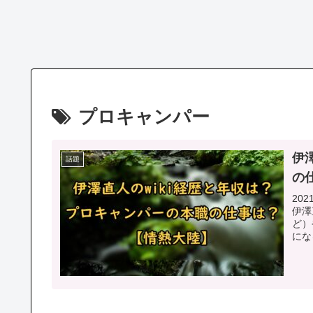
プロキャンパー
伊
話題
の
20
伊澤
ど）
にな