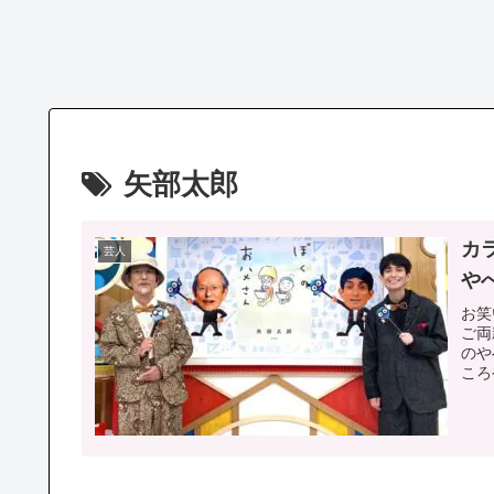
矢部太郎
カ
芸人
や
お笑
ご両
のや
ころ
す！