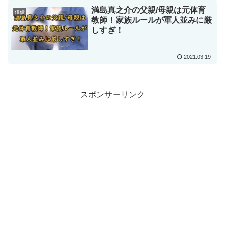
満島真之介の父親/母親は元体育
俳優
教師！家族ルールが軍人並みに厳
しすぎ！
2021.03.19
スポンサーリンク