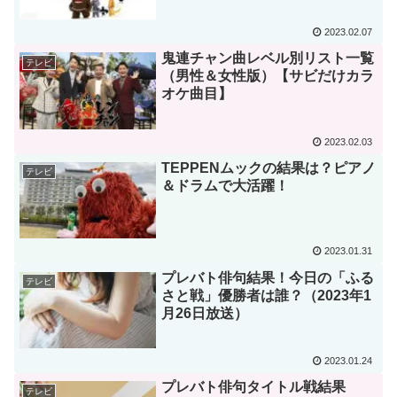
2023.02.07
鬼連チャン曲レベル別リスト一覧
テレビ
（男性＆女性版）【サビだけカラ
オケ曲目】
2023.02.03
TEPPENムックの結果は？ピアノ
テレビ
＆ドラムで大活躍！
2023.01.31
プレバト俳句結果！今日の「ふる
テレビ
さと戦」優勝者は誰？（2023年1
月26日放送）
2023.01.24
プレバト俳句タイトル戦結果
テレビ