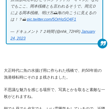
でもここ、岡本桟橋とも言われるそうで。岡元Ｄ
による岡本桟橋。明け方🌅海の向こうに見えるの
は！？🗻
pic.twitter.com/5OrHqSQ4F1
— ドキュメント７２時間 (@nhk_72HR)
January
24, 2023
大正時代に魚の水揚げ用に作られた桟橋で、約50年前の
漁港移転時にそのまま残されました。
不思議な魅力を感じる場所で、写真とかを取ると素敵な一
枚がとれますね。
朝でも昼でも夕方でも、いい雰囲気をしているので、近隣