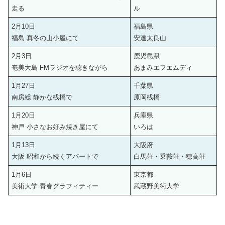
走る
ル
2月10日
福島県
福島 真冬の山小屋にて
安達太良山
2月3日
鹿児島県
奄美大島 FMラジオを聴きながら
あまみエフエムディ
1月27日
千葉県
南房総 静かな桟橋で
原岡桟橋
1月20日
兵庫県
神戸 小さなお好み焼き屋にて
いろは
1月13日
大阪府
大阪 昭和から続くアパートで
白馬荘・乗鞍荘・穂高荘
1月6日
東京都
美術大学 青春グラフィティー
武蔵野美術大学