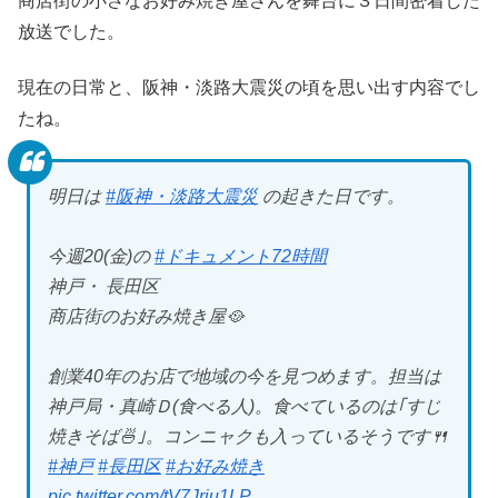
商店街の小さなお好み焼き屋さんを舞台に３日間密着した
放送でした。
現在の日常と、阪神・淡路大震災の頃を思い出す内容でし
たね。
明日は
#阪神・淡路大震災
の起きた日です。
今週20(金)の
#ドキュメント72時間
神戸・ 長田区
商店街のお好み焼き屋🥘
創業40年のお店で地域の今を見つめます。担当は
神戸局・真崎Ｄ(食べる人)。食べているのは｢すじ
焼きそば🍜｣。コンニャクも入っているそうです🍴
#神戸
#長田区
#お好み焼き
pic.twitter.com/tV7Jrju1LP