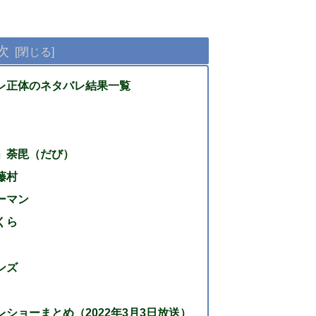
次
レ正体のネタバレ結果一覧
」荼毘（だび）
藤村
ーマン
くら
ンズ
ショーまとめ（2022年3月3日放送）