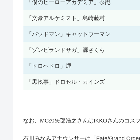
「僕のヒーローアカデミア」荼毘
「文豪アルケミスト」島崎藤村
「バッドマン」キャットウーマン
「ゾンビランドサガ」源さくら
「ドロヘドロ」煙
「黒執事」ドロセル・カインズ
なお、MCの矢部浩之さんはIKKOさんのコス
石川みなみアナウンサーは「Fate/Grand 