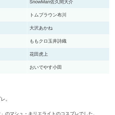
SnowMan佐久間大介
トムブラウン布川
大沢あかね
ももクロ玉井詩織
花田虎上
おいでやす小田
プレ。
Order」のマシュ・キリエライトのコスプレでした。