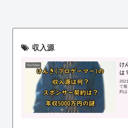
収入源
け
YouTuber
は
20
て報
約は