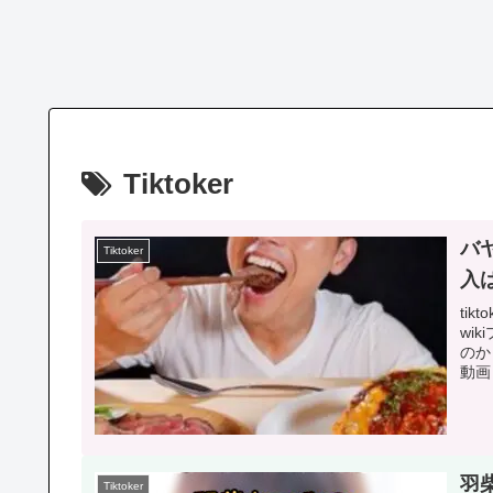
Tiktoker
バヤ
Tiktoker
入
ti
wi
のか
動画
羽
Tiktoker