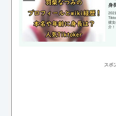
身長
20
Ti
彼女
介！
スポ