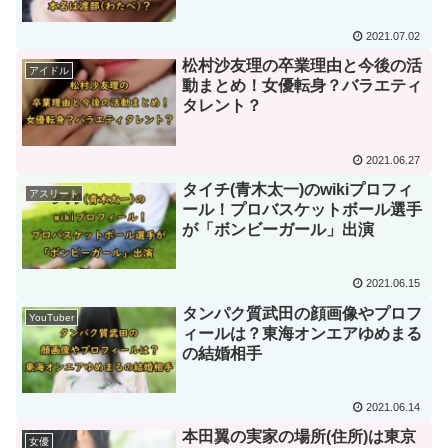
2021.07.02
松村沙友理の卒業理由と今後の活
アイドル
動まとめ！女優転身？バラエティ
タレント？
2021.06.27
タイチ(青木太一)のwikiプロフィ
アスリート
ール！プロバスケットボール選手
が「ボンビーガール」出演
2021.06.15
タンパク質武田の顔画像やプロフ
YouTuber
ィールは？東海オンエアゆめまる
の結婚相手
2021.06.14
本田翼の実家の場所(住所)は東京
女優