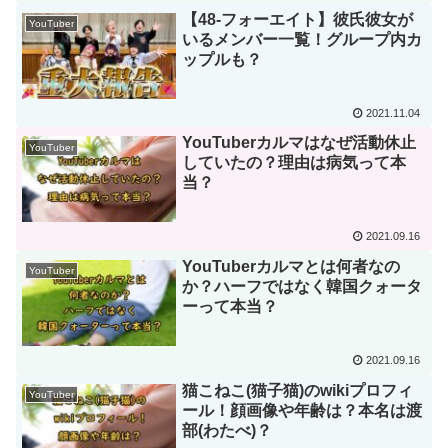
【48-フォーエイト】彼氏彼女が
YouTuber
いるメンバー一覧！グループ内カ
ップルも？
2021.11.04
YouTuberカルマはなぜ活動休止
YouTuber
していたの？理由は病気って本
当？
2021.09.16
YouTuberカルマとは何者なの
YouTuber
か？ハーフではなく韓国クォータ
ーって本当？
2021.09.16
猫こねこ(猫子猫)のwikiプロフィ
YouTuber
ール！顔画像や年齢は？本名は渡
部(わたべ)？