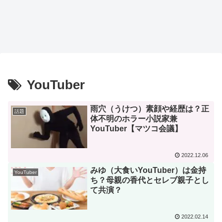
YouTuber
雨穴（うけつ）素顔や経歴は？正
話題
体不明のホラー小説家兼
YouTuber【マツコ会議】
2022.12.06
みゆ（大食いYouTuber）は金持
YouTuber
ち？母親の香代とセレブ親子とし
て共演？
2022.02.14