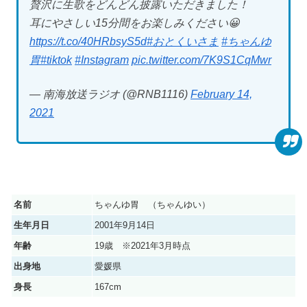
贅沢に生歌をどんどん披露いただきました！
耳にやさしい15分間をお楽しみください😀
https://t.co/40HRbsyS5d
#おとくいさま
#ちゃんゆ
胃
#tiktok
#Instagram
pic.twitter.com/7K9S1CqMwr
— 南海放送ラジオ (@RNB1116)
February 14,
2021
名前
ちゃんゆ胃 （ちゃんゆい）
生年月日
2001年9月14日
年齢
19歳 ※2021年3月時点
出身地
愛媛県
身長
167cm