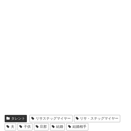
2011年に１人目となる男の子を香港で出産されました。
2013年に２人目となる女の子をシンガポールで出産され
ました。
2021年時点でいうと、年齢は10歳と8歳になります。
男の子と女の子で、賑やかなご家庭になっていそうです
ね。
出産も香港やシンガポールとグローバルです。
なお、２人ともリサステッグマイヤーさんが40歳以上の
時の高齢出産でした。
とはいえ、安産だったそうなのでよかったです。
タレント
リサステッグマイヤー
リサ・ステッグマイヤー
夫
子供
旦那
結婚
結婚相手
ちなみに、子供の名前は分かりませんでした。