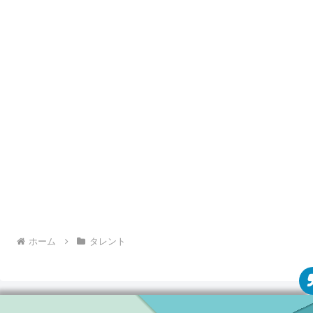
この投稿をInstagramで見る
ホーム
タレント
Risa Stegmayer(@risastegmayerofficial)がシェアした投稿