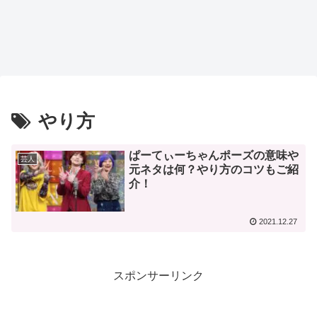
やり方
ぱーてぃーちゃんポーズの意味や
芸人
元ネタは何？やり方のコツもご紹
介！
2021.12.27
スポンサーリンク