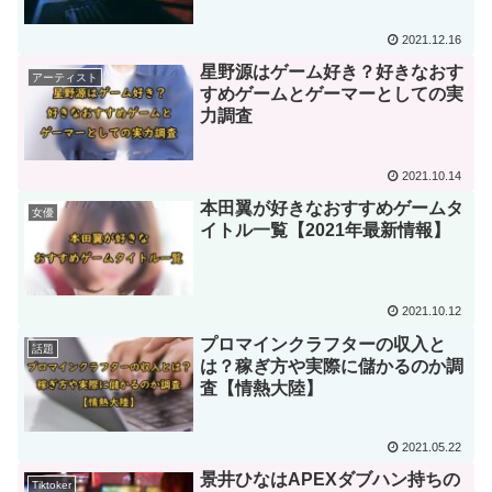
2021.12.16
星野源はゲーム好き？好きなおす
アーティスト
すめゲームとゲーマーとしての実
力調査
2021.10.14
本田翼が好きなおすすめゲームタ
女優
イトル一覧【2021年最新情報】
2021.10.12
プロマインクラフターの収入と
話題
は？稼ぎ方や実際に儲かるのか調
査【情熱大陸】
2021.05.22
景井ひなはAPEXダブハン持ちの
Tiktoker