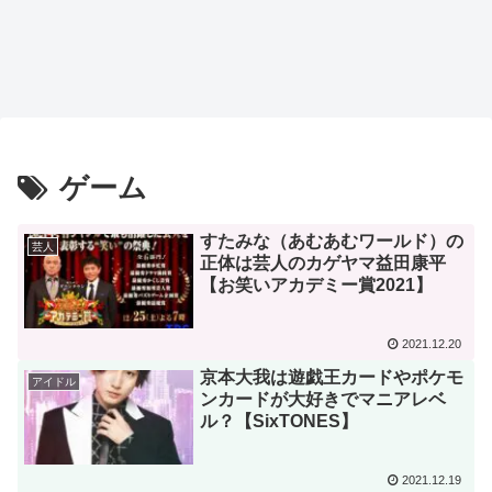
ゲーム
すたみな（あむあむワールド）の
芸人
正体は芸人のカゲヤマ益田康平
【お笑いアカデミー賞2021】
2021.12.20
京本大我は遊戯王カードやポケモ
アイドル
ンカードが大好きでマニアレベ
ル？【SixTONES】
2021.12.19