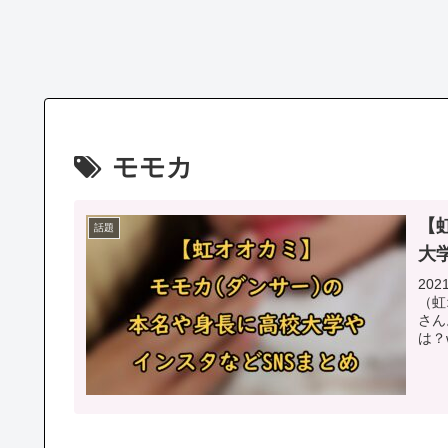
モモカ
【
話題
大
20
（虹
さん
は？