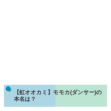
【虹オオカミ】モモカ(ダンサー)の
本名は？