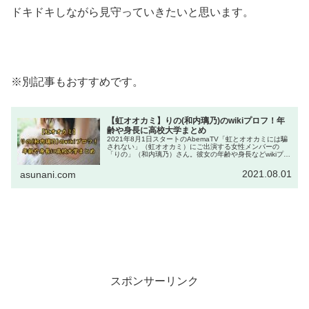
ドキドキしながら見守っていきたいと思います。
※別記事もおすすめです。
【虹オオカミ】りの(和内璃乃)のwikiプロフ！年
齢や身長に高校大学まとめ
2021年8月1日スタートのAbemaTV「虹とオオカミには騙
されない」（虹オオカミ）にご出演する女性メンバーの
「りの」（和内璃乃）さん。彼女の年齢や身長などwikiプロ
フィールは？インスタやツイッターなどSNSは？wiki風女優
経歴は？高校大学など学歴は？性格は？本名は？気になる
2021.08.01
asunani.com
点をご紹介！
スポンサーリンク