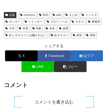
話題
momoca
SNS
wiki
まとめ
インスタ
ダンサー
ツイッター
プロフィール
モモカ
事務所
大学
学歴
年齢
本名
経歴
虹とオオカミには騙されない
虹オオカミ
身長
高校
シェアする
X
Facebook
はてブ
LINE
コピー
コメント
コメントを書き込む