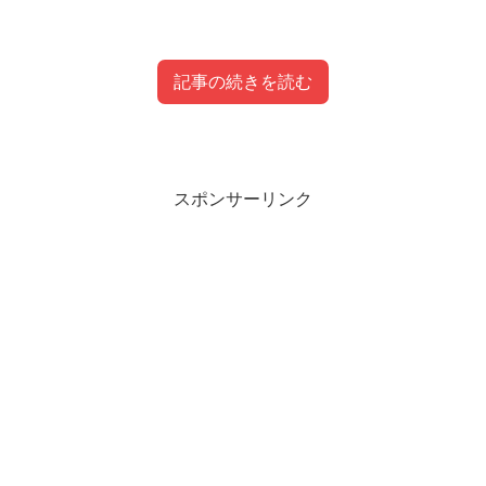
記事の続きを読む
目次
スポンサーリンク
【iCONZガールズ】女性メンバーの名前や年齢
一覧
橋佐古美來乃（はしさこみらの）
徳永純子（とくながじゅんこ）
角田空徕（つのだそら）
山内若杏名（やまうちもあな）
小笠原杏里（おがさわらあんり）
ケーベリー花（けーべりーはな）
坂口梨乃（さかぐちりの）