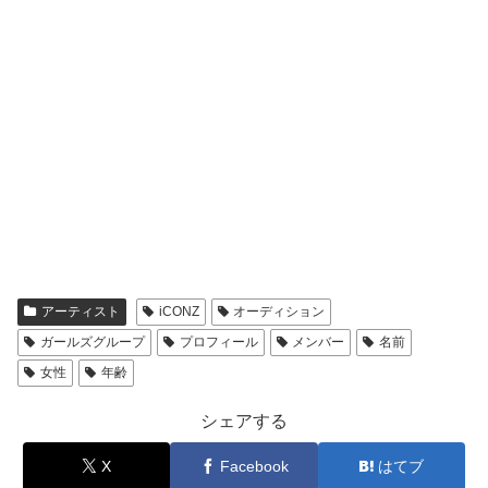
西田琉生
にしだ るな
大阪府
14
吉村愛奏
よしむら あのん
東京都
13
大山琉杏
おおやま るあん
東京都
18
東比嘉葵
あがりひが あおい
沖縄県
18
栁橋優叶
やなぎばし うの
茨城県
12
瀬下ここ
せしも ここ
群馬県
16
デイリータバサ海
でいりーたばさ み
兵庫県
14
亜
あ
布川菜々実
ふかわ ななみ
大阪府
18
佐々木つくし
ささき つくし
福島県
15
アーティスト
iCONZ
オーディション
大村友梨亜
おおむら ゆりあ
長崎県
13
ガールズグループ
プロフィール
メンバー
名前
安藤ゆうな
あんどう ゆうな
東京都
16
女性
年齢
菊池愛羅
きくち あいら
愛知県
13
シェアする
西原希亜
にしはら のあ
佐賀県
15
矢倉七彩
やくら なない
東京都
16
X
Facebook
はてブ