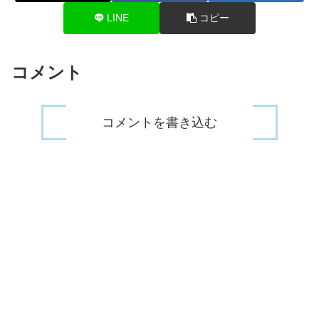
丸山柊
まるやま しゅう
北海道
15
LINE
コピー
平野柚希
ひらの ゆずき
大阪府
19
池田穂乃佳
いけだ ほのか
神奈川県
19
コメント
山本実奈
やまもと みな
東京都
15
山﨑莉愛
やまさき りあ
東京都
15
波多江舞衣桜
はたえ まいさ
東京都
13
コメントを書き込む
北寺海羽
きたでら うわ
栃木県
17
田中璃莉杏
たなか りりあ
福岡県
15
※テレビ「ドリーマーZ」で一気に紹介された順
それでは、テレビ「ドリーマーZ」などで紹介された情報
や調べて分かったことなど。
女性メンバーのプロフィール情報をざっとまとめてご紹介