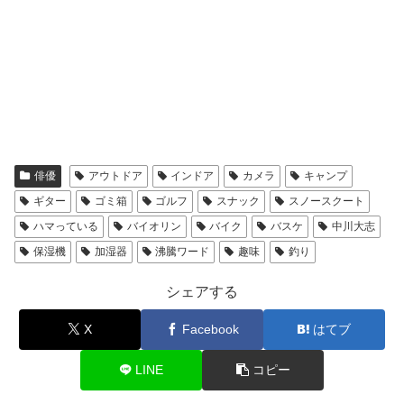
出典元：
https://www.stardust.co.jp/section3/
中川大志さんは若手イケメン俳優として人気の男性です
ね。
日本アカデミー賞新人賞を受賞されるなどの実力派です。
俳優
アウトドア
インドア
カメラ
キャンプ
ギター
ゴミ箱
ゴルフ
スナック
スノースクート
2021年現在ではご結婚されていません。
ハマっている
バイオリン
バイク
バスケ
中川大志
保湿機
加湿器
沸騰ワード
趣味
釣り
そんな彼は多彩な趣味をお持ちで、その時間を大切にして
シェアする
いるそうです。
X
Facebook
はてブ
過去のウェブインタビューでは、極端な話でいうと趣味の
ために仕事を頑張るとお話されていました。
LINE
コピー