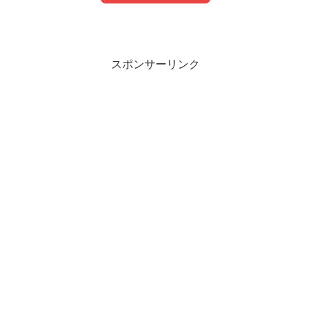
目次
スポンサーリンク
中川大志のプロフィール
中川大志が2021年現在ハマっているものは何？
中川大志はバスケが趣味？
中川大志はカメラが趣味？
中川大志のアウトドアな趣味のお話まとめ
釣りは船舶免許保有
バイク用に二輪免許保有
キャンプ好き
ゴルフは2020年からハマる
冬場はスノースクート
中川大志のインドアな趣味のお話まとめ
週３回スナック通い