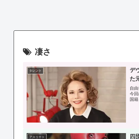
凄さ
デ
タレント
た
自由
今回
国籍
四
アスリート