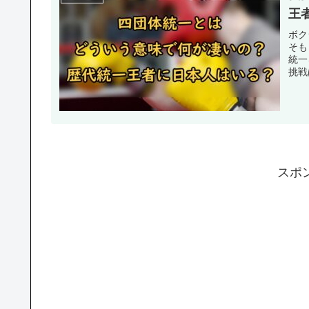
王
ボク
そも
統一
挑戦
スポ