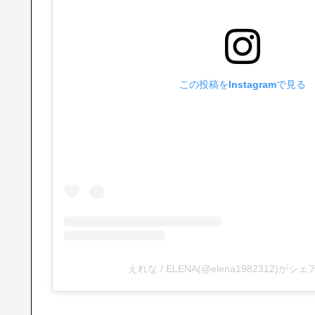
この投稿をInstagramで見る
えれな / ELENA(@elena1982312)が