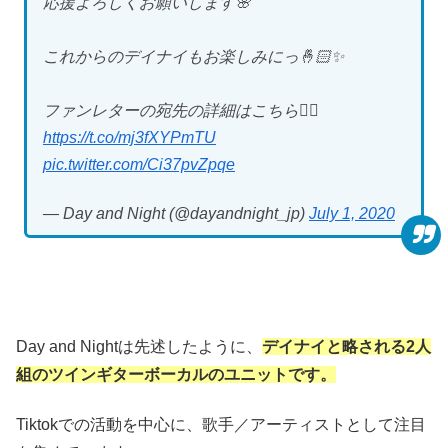
応援よろしくお願いします🌸
これからのデイナイもお楽しみにっ🤞🏻✨
ファンレターの宛先の詳細はこちら👇🏻
https://t.co/mj3fXYPmTU
pic.twitter.com/Ci37pvZpqe
— Day and Night (@dayandnight_jp)
July 1, 2020
Day and Nightは先述したように、
デイナイと略される2人
組のツインギターボーカルのユニットです。
Tiktokでの活動を中心に、歌手／アーティストとして注目