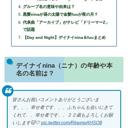
グループ名の意味や由来は？
黒髪ninaが昼の太陽で金髪fuuが夜の月？
代表曲「アーカイブ」がテレビ「ドリーマーZ」
で話題
【Day and Night】デイナイnina＆fuuまとめ
デイナイnina（ニナ）の年齢や本
名の名前は？
皆さんお祝いコメントありがとうございま
す、、、幸せ者です、、、ふちゃんも会いにきて
くれて、、幸せ者です、、２２歳もよろしくお願
いします🐱🤍
pic.twitter.com/RkwmpAHSO8