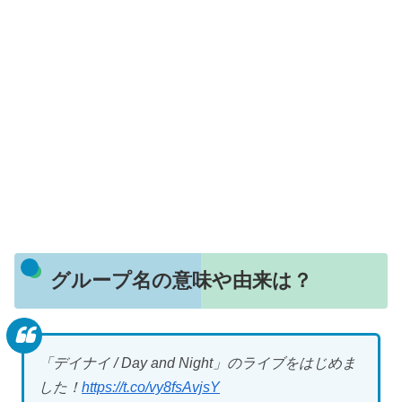
グループ名の意味や由来は？
「デイナイ / Day and Night」のライブをはじめま
した！
https://t.co/vy8fsAvjsY