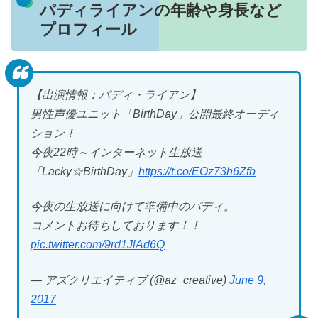
パディライアンの年齢や身長など
プロフィール
【出演情報：パディ・ライアン】
男性声優ユニット「BirthDay」公開最終オーディ
ション！
今夜22時～インターネット生放送
「Lacky☆BirthDay」
https://t.co/EOz73h6Zfb
今夜の生放送に向けて準備中のパディ。
コメントお待ちしております！！
pic.twitter.com/9rd1JlAd6Q
— アズクリエイティブ (@az_creative)
June 9,
2017