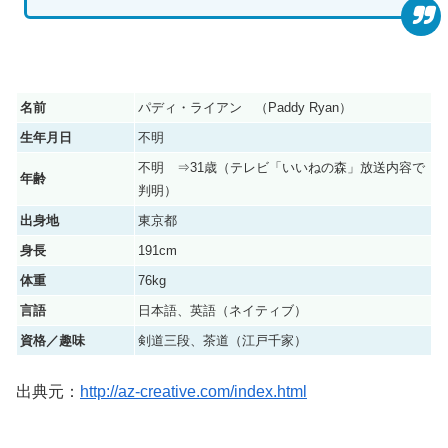
名前
パディ・ライアン （Paddy Ryan）
生年月日
不明
不明 ⇒31歳（テレビ「いいねの森」放送内容で
年齢
判明）
出身地
東京都
身長
191cm
体重
76kg
言語
日本語、英語（ネイティブ）
資格／趣味
剣道三段、茶道（江戸千家）
出典元：
http://az-creative.com/index.html