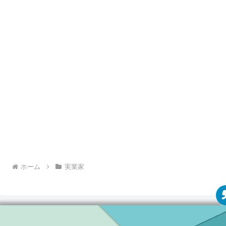
木本梨絵さんは元々、ファミレス店員さんでした。
兄弟姉妹としてはお兄さんがいらっしゃいます。
運動も勉強もできる、とても優秀な方で東京大学を卒業し
官僚にもなられた方です。
そんなお兄さんのようにはなれないと、
幼稚園の時に画家
になろうと夢を持たれます。
大学は有名な
武蔵野美術大学を卒業
され、デザイナーとし
て就職することを希望されていました。
ホーム
実業家
就職活動では、お洒落な飲食店「Soup Stock Tokyo」など
を運営する株式会社スマイルズを志願されます。
しかしながら、通常の面接では落ちてしまったそうです