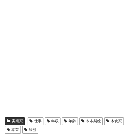
2020年には株式会社HARKENを立ち上げられました。
そして、本屋やコスメなど多岐にわたってブランディング
に関わるお仕事をされています。
また、同年には武蔵野美術大学の非常勤講師としても活躍
されています。
スポンサーリンク
実業家
仕事
年収
年齢
木本梨絵
木食家
本業
経歴