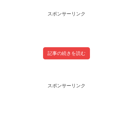
スポンサーリンク
記事の続きを読む
目次
スポンサーリンク
木本梨絵（木食家）年齢などプロフィール
木本梨絵が木食家になるまでの経歴
そもそも木食家とは？
木本梨絵の本業の仕事や年収（収入）は？
木本梨絵の高校大学の学歴は？