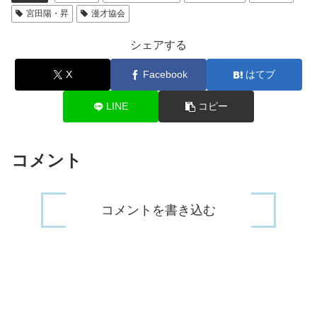
＼
宮田陽・昇
漫才協会
📍受付期間
シェアする
7月17日11:00～7月26日11:00まで
X
Facebook
はてブ
🎫ぴあプレリザーブ
🎫マセキライブサークル
LINE
コピー
⚠️香川,名古屋,仙台は取扱いが異なります
コメント
詳細☞
https://t.co/PFUm6WEVQG
pic.twitter.com/sJnmoDABrK
コメントを書き込む
— マセキ芸能社公式 (@maseki_official)
July 17,
2021