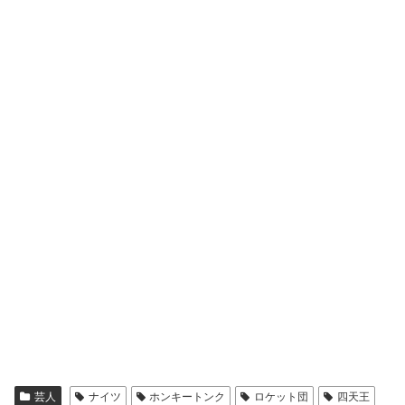
ナイツ
【
#ナイツ
#中津川弦
情報！】
／
先行抽選受付中！
『ナイツ独演会 「キャホー」と言いながら亭主が
帰ってきた。』
芸人
ナイツ
ホンキートンク
ロケット団
四天王