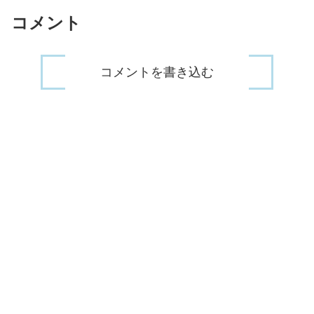
コメント
コメントを書き込む
この投稿をInstagramで見る
ムラカミケンジ（フルーツポンチ）(@mura_kami_kenji)がシェアした投稿