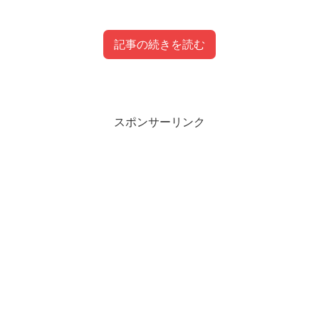
記事の続きを読む
目次
スポンサーリンク
フルーツポンチ(亘健太郎/村上健志)のプロフィ
ール
フルーツポンチ(亘健太郎/村上健志)の不仲説は
本当？
フルーツポンチ(亘健太郎/村上健志)の2020年現
在はバイト生活？
フルーツポンチ(亘健太郎/村上健志)は芸人とし
ての仕事ゼロ？
亘さんのピンでの活動は？
村上さんのピンでの活動は？