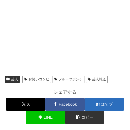
です。
元々自衛隊で働いていた方でもあります。
アメカジが大好きなんだそうです。
芸人
お笑いコンビ
フルーツポンチ
芸人報道
シェアする
X
Facebook
はてブ
LINE
コピー