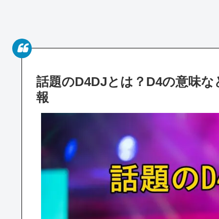
話題のD4DJとは？D4の意味
報