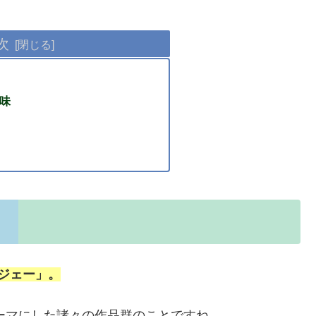
次
意味
・ジェー」。
ーマにした諸々の作品群のことですね。